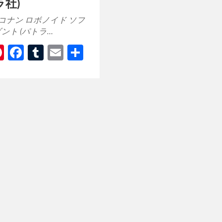
ラ社)
コナン ロボノイド ソフ
ント (パトラ…
itter
Pinterest
Facebook
Tumblr
Email
共
有