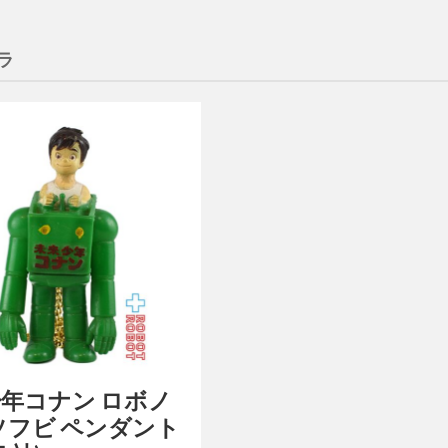
ラ
年コナン ロボノ
ソフビ ペンダント