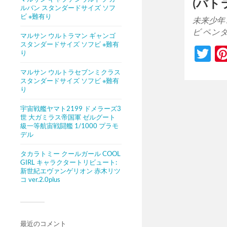
(パト
ルバン スタンダードサイズ ソフ
ビ ※難有り
未来少年
ビ ペンダ
マルサン ウルトラマン ギャンゴ
スタンダードサイズ ソフビ ※難有
Tw
り
マルサン ウルトラセブンミクラス
スタンダードサイズ ソフビ ※難有
り
宇宙戦艦ヤマト2199 ドメラーズ3
世 大ガミラス帝国軍 ゼルグート
級一等航宙戦闘艦 1/1000 プラモ
デル
タカラトミー クールガール COOL
GIRL キャラクタートリビュート:
新世紀エヴァンゲリオン 赤木リツ
コ ver.2.0plus
最近のコメント