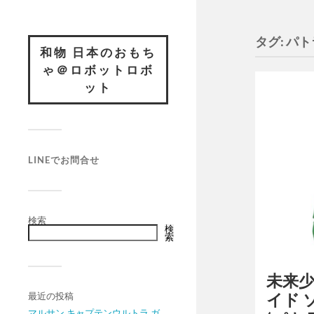
タグ:
パト
和物 日本のおもち
ゃ＠ロボットロボ
ット
LINEでお問合せ
検索
検
索
未来少
最近の投稿
イド 
マルサン キャプテンウルトラ ガ